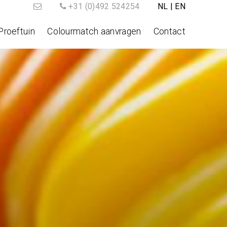
+31 (0)492 524254
NL
|
EN
Proeftuin
Colourmatch aanvragen
Contact